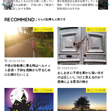
子供より大人の方が偉いと思ってい
僕が投資信託を楽天証券でしている
るのは勘違い 子供に対して敬語で
理由 子育てのための資産運用には
話しかける理由
投資信託がおすすめ
RECOMMEND
親としての心得
親としての心得
2022.02.04
子供が自転車に乗る時はヘルメッ
2023.05.07
ト必須！子供を危険から守るため
おしおきに子供を家から追い出す
に心掛けたいこと
のは正しいしつけと言えるのか？
恐怖による育児の怖さ
親としての心得
親としての心得