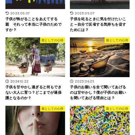
2023.05.07
2023.05.07
子供が怖がることをあえてする
子供を叱るときに気を付けたいこ
親 それって本当に子供のためで
と～自分で反省する気持ちを促す
すか？
ためには？
親としての心得
親としての心得
2024.10.22
2023.06.25
子供を甘やかし過ぎると何もでき
子供のお願いを全て聞いてあげる
ない大人に育つ？どこまでが過保
のは甘やかし？僕が子供のお願い
護となるのか？
を聞いてあげる理由とは？
親としての心得
親としての心得