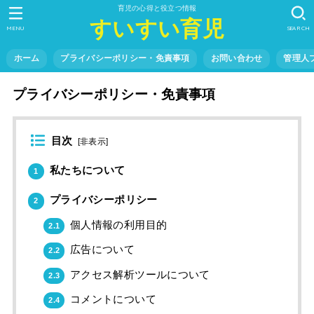
育児の心得と役立つ情報
すいすい育児
MENU
SEARCH
ホーム
プライバシーポリシー・免責事項
お問い合わせ
管理人
プライバシーポリシー・免責事項
目次
[
非表示
]
私たちについて
1
プライバシーポリシー
2
個人情報の利用目的
2.1
広告について
2.2
アクセス解析ツールについて
2.3
コメントについて
2.4