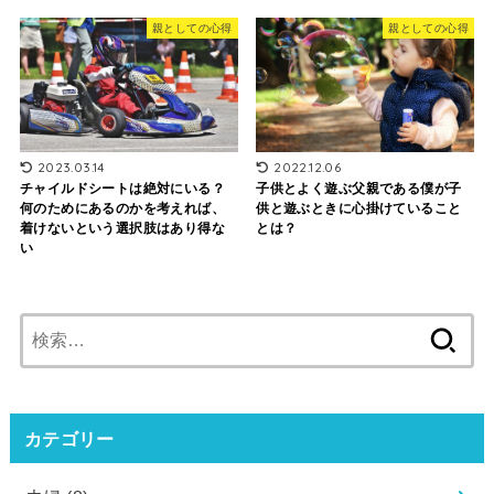
親としての心得
親としての心得
2023.03.14
2022.12.06
チャイルドシートは絶対にいる？
子供とよく遊ぶ父親である僕が子
何のためにあるのかを考えれば、
供と遊ぶときに心掛けていること
着けないという選択肢はあり得な
とは？
い
検
索:
カテゴリー