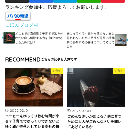
ランキング参加中。応援よろしくお願いします。
にほんブログ村
どこまでが過保護？子育てで気を付
夫にイライラ～妻から使えない夫と
けたい自ら解決する力を身につけさ
思われないために男性が育児に積極
せるためには？
的に参加する必要性について考えて
みた
RECOMMEND
子育て
子育て
2022.02.10
2023.02.04
コーヒーをゆっくり飲む時間が幸
ごめんなさいが言える子供に育つ
せ？子育てでゆっくりできないと
ために大人がごめんなさいを聞い
嘆く親が見落としている幸せの概
てあげているか