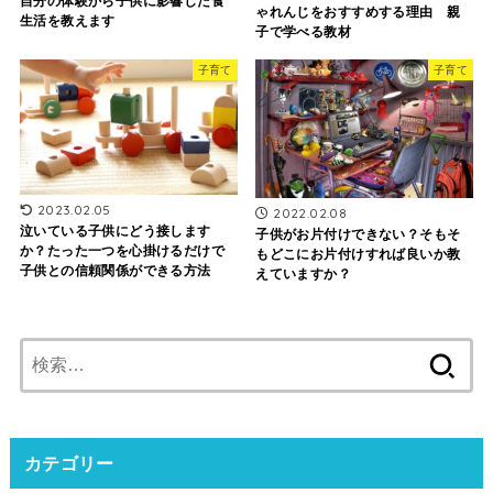
自分の体験から子供に影響した食
ゃれんじをおすすめする理由 親
生活を教えます
子で学べる教材
子育て
子育て
2023.02.05
2022.02.08
泣いている子供にどう接します
子供がお片付けできない？そもそ
か？たった一つを心掛けるだけで
もどこにお片付けすれば良いか教
子供との信頼関係ができる方法
えていますか？
検
索:
カテゴリー