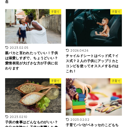
念
子育て
子育て
2023.02.05
2026.04.26
親バカと言われたっていい！子供
チャイルドシートはベッド式？イ
は溺愛しすぎで、ちょうどいい？
ス式？２人の子供にアップリカと
愛情表現が大げさな方が子供に伝
コンビを使ってオススメするのは
わります
これ！
子育て
子育て
2023.02.10
2023.02.02
子供の食事はどんなものがいい？
子育てパパがベネッセのこどもち