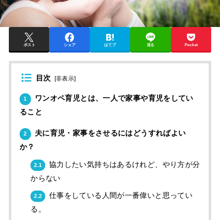
ポスト
シェア
はてブ
送る
Pocket
目次
[
非表示
]
ワンオペ育児とは、一人で家事や育児をしてい
1
ること
夫に育児・家事をさせるにはどうすればよい
2
か？
協力したい気持ちはあるけれど、やり方が分
2.1
からない
仕事をしている人間が一番偉いと思ってい
2.2
る。