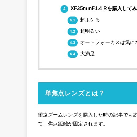
XF35mmF1.4 Rを購入して
4
超ボケる
4.1
超明るい
4.2
オートフォーカスは気に
4.3
大満足
4.4
単焦点レンズとは？
望遠ズームレンズを購入した時の記事でも
て、焦点距離が固定されます。