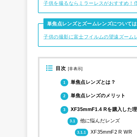
子供を撮るならミラーレスがおすすめ！僕
単焦点レンズとズームレンズについては
子供の撮影に富士フイルムの望遠ズームレンズXC5
目次
[
非表示
]
単焦点レンズとは？
1
単焦点レンズのメリット
2
XF35mmF1.4 Rを購入した
3
他に悩んだレンズ
3.1
XF35mmF2 R WR
3.1.1